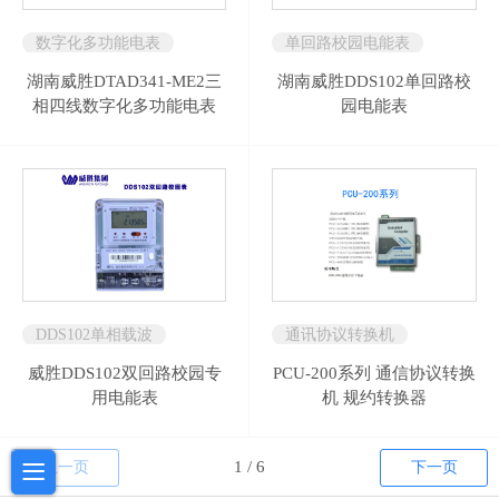
数字化多功能电表
单回路校园电能表
三相四线电表
DDS102电能表
湖南威胜DTAD341-ME2三
湖南威胜DDS102单回路校
相四线数字化多功能电表
园电能表
DDS102单相载波
通讯协议转换机
双回路校园表
通信规约转换器
威胜DDS102双回路校园专
PCU-200系列 通信协议转换
用电能表
机 规约转换器
上一页
下一页