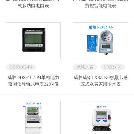
式多功能电能表
费控智能电能表
DDS3102-P4
威铭水表
LXSZ-K6
威胜DDS3102
感应式水表
威胜DDS3102-P4单相电力
威胜威铭LXSZ-K6射频卡感
单相导轨电表
监测仪导轨式电表220V复
应式水表家用冷水表
费率485电表