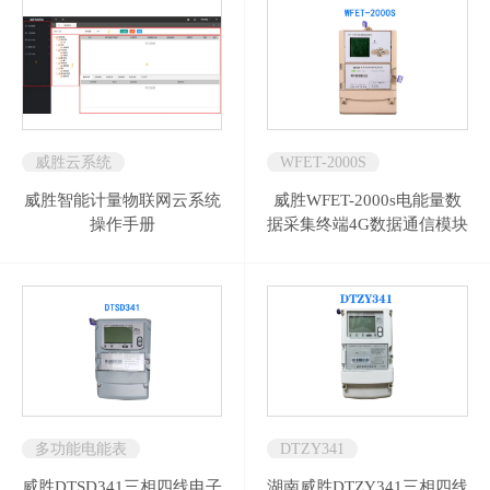
威胜云系统
WFET-2000S
电能量数据采集终端
威胜智能计量物联网云系统
威胜WFET-2000s电能量数
操作手册
据采集终端4G数据通信模块
多功能电能表
DTZY341
DTSD341
三相四线费控电表
威胜DTSD341三相四线电子
湖南威胜DTZY341三相四线