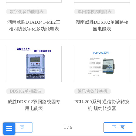
数字化多功能电表
单回路校园电能表
三相四线电表
DDS102电能表
湖南威胜DTAD341-ME2三
湖南威胜DDS102单回路校
相四线数字化多功能电表
园电能表
DDS102单相载波
通讯协议转换机
双回路校园表
通信规约转换器
威胜DDS102双回路校园专
PCU-200系列 通信协议转换
用电能表
机 规约转换器
上一页
下一页