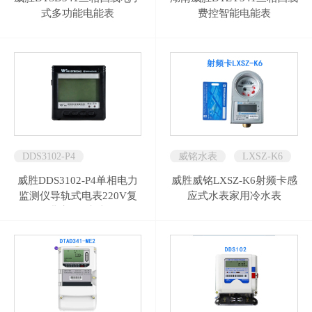
式多功能电能表
费控智能电能表
DDS3102-P4
威铭水表
LXSZ-K6
威胜DDS3102
感应式水表
威胜DDS3102-P4单相电力
威胜威铭LXSZ-K6射频卡感
单相导轨电表
监测仪导轨式电表220V复
应式水表家用冷水表
费率485电表