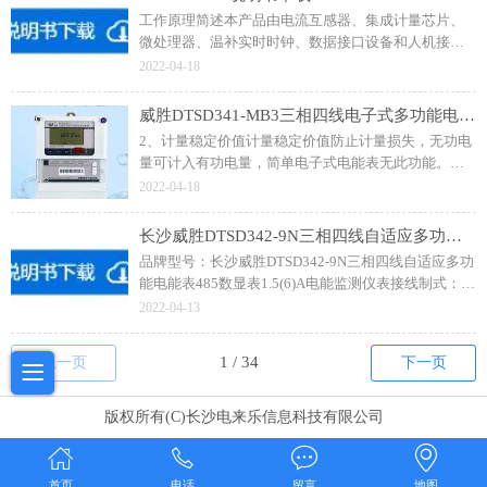
工作原理简述本产品由电流互感器、集成计量芯片、
微处理器、温补实时时钟、数据接口设备和人机接口
设备组成。
2022-04-18
威胜DTSD341-MB3三相四线电子式多功能电能表
2、计量稳定价值计量稳定价值防止计量损失，无功电
量可计入有功电量，简单电子式电能表无此功能。通
过RS-485通讯抄表，可抄读各项电量数据，测量参
2022-04-18
数。电流不平衡记录：可警惕用户在电表接线的前端
截取电量；
长沙威胜DTSD342-9N三相四线自适应多功能电能表485数显表1.5(6)A电能监测仪表
品牌型号：长沙威胜DTSD342-9N三相四线自适应多功
能电能表485数显表1.5(6)A电能监测仪表接线制式：三
相四线制电流规格：3×1.5(6)A频率：50HZ通讯协议：
2022-04-13
DL/T645规约；可计量有功和无功电能；
上一页
下一页
版权所有(C)长沙电来乐信息科技有限公司
首页
电话
留言
地图