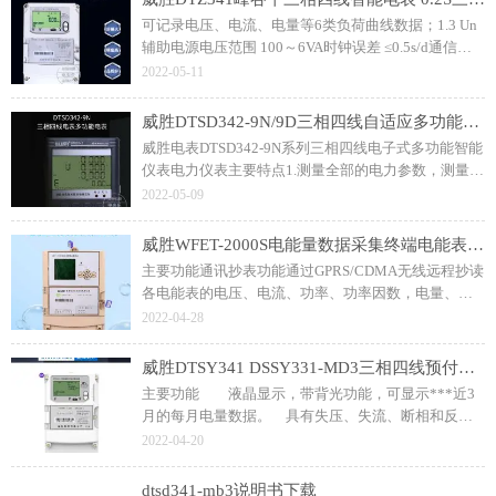
可记录电压、电流、电量等6类负荷曲线数据；1.3 Un
辅助电源电压范围 100～6VA时钟误差 ≤0.5s/d通信协
议 DL/T645-2007及其备案文件外形尺寸 长×宽×厚：
2022-05-11
265mm×170mm×75mm（2009标准）
威胜DTSD342-9N/9D三相四线自适应多功能电能表 配电监测显示仪表
威胜电表DTSD342-9N系列三相四线电子式多功能智能
仪表电力仪表主要特点1.测量全部的电力参数，测量/
计量精度高2.具备开关量输入输出功能，监控电力开关
2022-05-09
3.具备现场总线方式通讯接口
威胜WFET-2000S电能量数据采集终端电能表管理终端电站专用采集器
主要功能通讯抄表功能通过GPRS/CDMA无线远程抄读
各电能表的电压、电流、功率、功率因数，电量、需
量等参数；可接64台电表。终端维护终端可通过本地
2022-04-28
维护接口设置终端参数，进行软件升级，用于数据备
份与升级维护。
威胜DTSY341 DSSY331-MD3三相四线预付费电表
主要功能 液晶显示，带背光功能，可显示***近3
月的每月电量数据。 具有失压、失流、断相和反相
等故障报警和的事件记录功能。
2022-04-20
dtsd341-mb3说明书下载