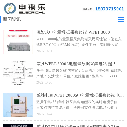
新闻资讯
机架式电能量数据采集终端 WFET-3000
WFET-3000电能量数据采集终端采用高性能32位嵌入
式RISC CPU（ARM9内核）硬件平台、实时嵌入式
LINUX操作系统软件平台、Ethernet/拨号MODEM/专
2022-10-31
线MODEM等通信技术研制而成的电能量数据采集终端
高端产品。
威胜WFET-3000S电能量数据采集电站 超大容量终端电能量采集器
序号 项目参数名称 内容简介1 品牌/产地/公司 威胜牌/
产地：长沙/出厂单位：威胜集团2 型号 WFET-3000S3
属性 电能量数据采集终端4 标准 DL/T743-2001、
2022-10-26
DL/T698-2009、DL/T719-20005 以太网络 IEEE802.3
标准；
威胜电表WFET-2000S电能量数据采集终端电能表管理终端
数据采集功能集中器采集各电能表的实时电能示值、
日零点冻结电能示值、抄表日零点冻结电能示值（如
电压、电流、功率、需量、有无功电量等各类参数数
2022-10-24
据）。具有本地状态指示，指示终端电源、通信、抄
表等工作状态。
威胜DTZ341峰谷平三相四线智能电表 0.2S三相三线DSZ331智能电表