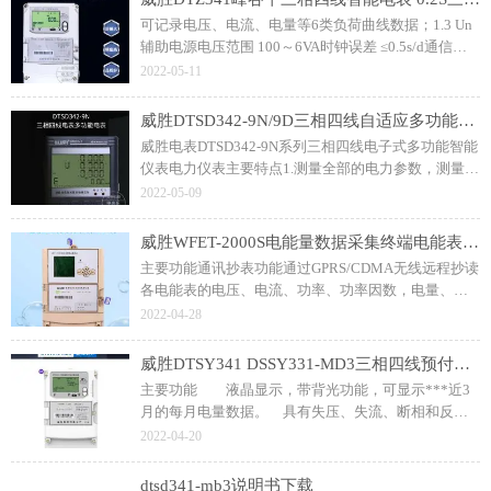
可记录电压、电流、电量等6类负荷曲线数据；1.3 Un
辅助电源电压范围 100～6VA时钟误差 ≤0.5s/d通信协
议 DL/T645-2007及其备案文件外形尺寸 长×宽×厚：
2022-05-11
265mm×170mm×75mm（2009标准）
威胜DTSD342-9N/9D三相四线自适应多功能电能表 配电监测显示仪表
威胜电表DTSD342-9N系列三相四线电子式多功能智能
仪表电力仪表主要特点1.测量全部的电力参数，测量/
计量精度高2.具备开关量输入输出功能，监控电力开关
2022-05-09
3.具备现场总线方式通讯接口
威胜WFET-2000S电能量数据采集终端电能表管理终端电站专用采集器
主要功能通讯抄表功能通过GPRS/CDMA无线远程抄读
各电能表的电压、电流、功率、功率因数，电量、需
量等参数；可接64台电表。终端维护终端可通过本地
2022-04-28
维护接口设置终端参数，进行软件升级，用于数据备
份与升级维护。
威胜DTSY341 DSSY331-MD3三相四线预付费电表
主要功能 液晶显示，带背光功能，可显示***近3
月的每月电量数据。 具有失压、失流、断相和反相
等故障报警和的事件记录功能。
2022-04-20
dtsd341-mb3说明书下载