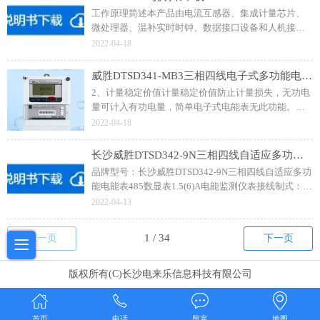
工作原理简述本产品由电流互感器、集成计量芯片、
微处理器、温补实时时钟、数据接口设备和人机接口
设备组成。
2022-04-18
威胜DTSD341-MB3三相四线电子式多功能电能表
2、计量稳定价值计量稳定价值防止计量损失，无功电
量可计入有功电量，简单电子式电能表无此功能。通
过RS-485通讯抄表，可抄读各项电量数据，测量参
2022-04-18
数。电流不平衡记录：可警惕用户在电表接线的前端
截取电量；
长沙威胜DTSD342-9N三相四线自适应多功能电能表485数显表1.5(6)A电能监测仪表
品牌型号：长沙威胜DTSD342-9N三相四线自适应多功
能电能表485数显表1.5(6)A电能监测仪表接线制式：三
相四线制电流规格：3×1.5(6)A频率：50HZ通讯协议：
2022-04-13
DL/T645规约；可计量有功和无功电能；
上一页
下一页
版权所有(C)长沙电来乐信息科技有限公司
首页
电话
留言
地图