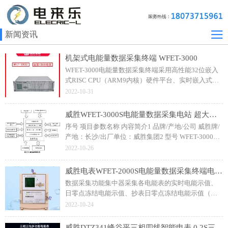
新闻资讯
机架式电能量数据采集终端 WFET-3000
WFET-3000电能量数据采集终端采用高性能32位嵌入
式RISC CPU（ARM9内核）硬件平台、实时嵌入式
LINUX操作系统软件平台、Ethernet/拨号MODEM/专
2022-10-31
线MODEM等通信技术研制而成的电能量数据采集终端
高端产品。
威胜WFET-3000S电能量数据采集电站 超大容量终端电能量采集器
序号 项目参数名称 内容简介1 品牌/产地/公司 威胜牌/
产地：长沙/出厂单位：威胜集团2 型号 WFET-3000S3
属性 电能量数据采集终端4 标准 DL/T743-2001、
2022-10-26
DL/T698-2009、DL/T719-20005 以太网络 IEEE802.3
标准；
威胜电表WFET-2000S电能量数据采集终端电能表管理终端
数据采集功能集中器采集各电能表的实时电能示值、
日零点冻结电能示值、抄表日零点冻结电能示值（如
电压、电流、功率、需量、有无功电量等各类参数数
2022-10-24
据）。具有本地状态指示，指示终端电源、通信、抄
表等工作状态。
威胜DTZ341峰谷平三相四线智能电表 0.2S三相三线DSZ331智能电表