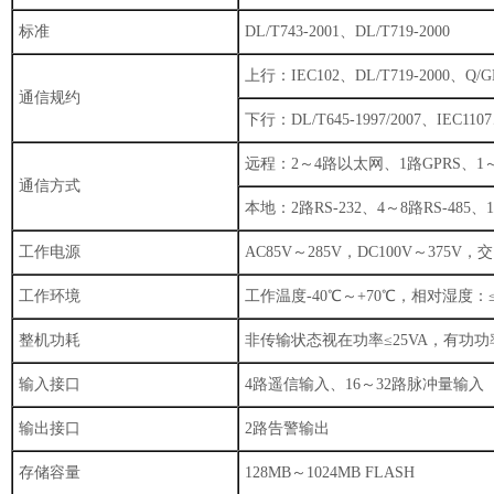
标准
DL/T743-2001、DL/T719-2000
上行：IEC102、DL/T719-2000、Q/GDW
通信规约
下行：DL/T645-1997/2007、IEC1
远程：2～4路以太网、1路GPRS、1
通信方式
本地：2路RS-232、4～8路RS-485、
工作电源
AC85V～285V，DC100V～37
工作环境
工作温度-40℃～+70℃，相对湿度：≤
整机功耗
非传输状态视在功率≤25VA，有功功率
输入接口
4路遥信输入、16～32路脉冲量输入
输出接口
2路告警输出
存储容量
128MB～1024MB FLASH