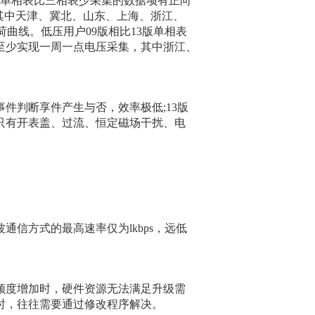
。单相表比三相表少采集的数据项有正向
，其中天津、冀北、山东、上海、浙江、
荷曲线。低压用户09版相比13版单相表
至少实现一周一点电压采集，其中浙江、
事件判断享件产生与否，效率极低;13版
只有开表盖、过流、恒定磁场干扰、电
信方式的最高速率仅为lkbps，远低
频度增加时，硬件资源无法满足升级需
时，往往需要通过修改程序解决。