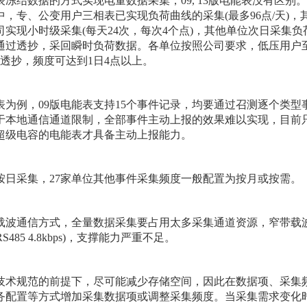
冻结数据的方式实现电量数据采集，09, 13版电能表没有区别
，专、公变用户三相表已实现负荷曲线的采集(最多96点/天)
实现小时级采集(每天24次，每次4个点)，其他单位次日采集负
通过透抄，采回瞬时负荷数据。各单位按照公司要求，低压用户
透抄，频度可达到1日4点以上。
表为例，09版电能表支持15个事件记录，均要通过召测逐个类型
由于本地通信通道限制，全部事件主动上报的效果难以实现，目前
超级电容的电能表才具备主动上报能力。
按日采集，27家单位其他事件采集频度一般配置为按月或按需。
载波通信方式，全量数据采集要占用太多采集通道资源，窄带载波通
RS485 4.8kbps)，支撑能力严重不足。
技术规范的前提下，尽可能减少存储空间，因此在数据项、采集
务配置等方式增加采集数据项或调整采集频度。当采集需求变化