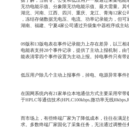
据了解，当前专、公变和低压用户一般通过采集电能表
无功电能示值、分象限无功电能示值、最大需量。其中
湖北、河南、江西、四川、重庆、龙江、青海12家公司
，冻结存储数据无电压、电流、功率记录能力，但可
湖南、福建、宁夏4家公司通过升级集中器程序或主站
09版和13版电表在事件记录能力上存在差异，以三相
电能表支持28个事件记录，提供了主动上报机制，
能表清零四个事件设置为主动上报。掉电事件只有带
低压用户除几个主动上报事件，掉电、电源异常事件
在国网系统内有21家单位本地通信方式主要采用窄带
于HPLC等通信技术(HPLC100kbps,微功率无线l0kbps,
而市场上，有些终端厂家为了降低成本，往往在满足
求。多数终端厂家固化了采集任务，无法通过调整任