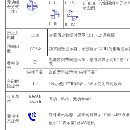
无功组
Ⅰ
、
II
Ⅰ
、I
V
Ⅰ、Ⅲ
,
Ⅱ、Ⅳ象限组合无功
合方式
示图例。
（注）
Ⅰ
、
Ⅲ
Ⅱ
、
Ⅳ
历史月
上18
查看历史数据时显示“
上
1
~
12
”
月数据
电能
功率因
COS
Φ
功率因数提示符，单独显示“
Φ
”时为相角提示
数
电能数据费率提示符，总电能显示时用“总
”
总
费率显
示
示
尖峰平谷
当前费率提示为“尖峰平谷
”
主副时
1 2
1表示使用主时段表，
2
表示使用副时段表
段提示
kWAh
计量单
有功：
kWh
，无功
:kvarh
kvarh
位
红外通讯标志，如果同时显示
"1"
表示
485
通讯
通信状
态提示
显示
"2"
表示第
2
路
485
通讯