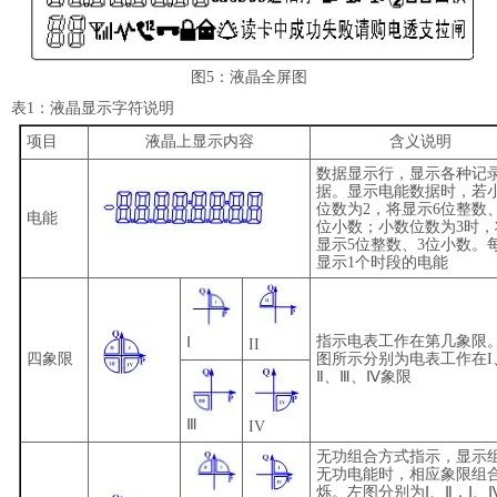
图
5
：液晶全屏图
表
1
：液晶显示字符说明
项目
液晶上显示内容
含义说明
数据显示行，显示各种记
据。显示电能数据时，若
位数为
2
，将显示
6
位整数
电能
位小数；小数位数为
3
时，
显示
5
位整数、
3
位小数。
显示
1
个时段的电能
指示电表工作在第几象限
Ⅰ
II
四象限
图所示分别为电表工作在
I
Ⅱ、Ⅲ、Ⅳ象限
Ⅲ
IV
无功组合方式指示，显示
无功电能时，相应象限组
烁。左图分别为Ⅰ、Ⅱ，Ⅰ、