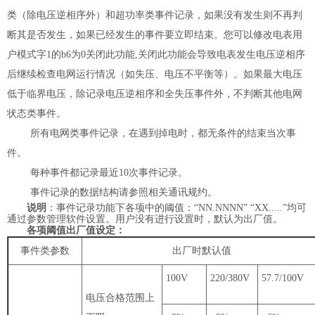
类（除电压逆相序外）和超功率类事件记录，如果没有发生则不再判
断其是否发生，如果已经发生的事件要立即结束。您可以修改电表用
户模式字
1
的
b6
为
0
关闭此功能
,
关闭此功能会导致电表发生电压逆相序
后继续检查电网运行情况（如失压、电压不平衡等）。如果最大电压
低于临界电压，除记录电压逆相序和全失压事件外，不判断其他电网
状态类事件。
所有电网类事件记录，在遇到掉电时，都无条件的结束当次事
件。
每种事件都记录最近
10
次事件记录。
事件记录的数据结构请参照相关通讯规约。
说明
：
事件记录功能下各项中的阈值：“
NN.NNNN
”
“
XX.....
”均可
通过参数管理软件设置。用户没有进行设置时，默认为出厂值。
各项阈值出厂值设定：
事件类参数
出厂时默认值
100V
220/380V
57.7/100V
电压合格范围上