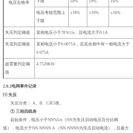
下限
±
8%
±
9%
±
6%
电压合格率
电压考核范围上
±
18%
±
19%
±
16%
下限
失压判定阈值
某相电压小于
78
％
Un
，且电流大于
0.1A
失流判定阈值
某相电流小于
0.0075A
，且
其余相中有一相电流大于
0.075A
超需量判定阈
4.7520KW
值
2.8.2
电网事件记录
⑴
失压
失压分类：
A
、
B
、
C
共
3
类。
①
三相四线表
起始条件：电压小于
NN%Un
（
NN
为失压启动电压百分比阀
值），电流大于
NN.NNNN A
（
NN.NNNN
为失压启动电流），且最大