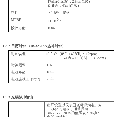
1
‰
In(0.5s
级
)
，
2
‰
In (1
级
)
直通表：
4
‰
Ib(1
级
)
功耗
＜
1.5W
，
6VA
MTBF
5
≥
1
×
10
h
设计寿命
10
年
1
.3.2
日历时钟
（
DS3231SN
温补时钟）
时钟误差
≤
0
.5 s/d
（
0
℃
~+40
℃
时：±
2ppm;
-40
℃
~+85
℃
时：±
3.5ppm
）
时钟频率
1Hz
电池寿命
10
年
电池连续工作时间
≥
5
年
1
.3.3
光耦脉冲输出
出厂设置以仪表面板标识为准。对
1.5(6)A
的电表，通常设为：
3
×
220V/ 380V
的低压表：有功：
6400imp/kW·h