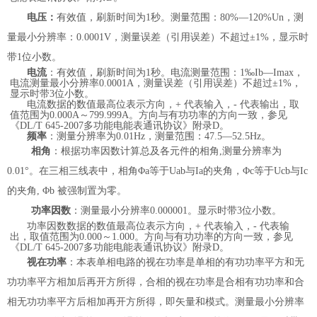
电压：
有效值，刷新时间为
1
秒。测量范围：
80%
—
120%Un
，
测
量最小分辨率：
0.0001V
，
测量误差（引用误差）不超过
±
1%
，显示时
带
1
位小数。
电流
：有效值，刷新时间为
1
秒。电流测量范围：
1
‰
Ib
—
Imax
，
电流测量最小分辨率
0.0001A
，
测量误差（引用误差）不超过
±
1%
，
显示时带
3
位小数。
电流数据的数值最高位表示方向，
+
代表输入，
-
代表输出，取
值范围为
0.000A
～
799.999A
。方向与有功功率的方向一致，
参见
《
DL/T 645-2007
多功能电能表通讯协议》附录
D
。
频率
：测量分辨率为
0.01Hz
，测量范围：
47.5
—
52.5Hz
。
相角
：根据功率因数计算总及各元件的相角
,
测量分辨率为
0.01°
。在三相三线表中，相角Φ
a
等于
Uab
与
Ia
的夹角，Φ
c
等于
Ucb
与
Ic
的夹角
,
Φ
b
被强制置为零。
功率因数
：
测量最小分辨率
0.000001
。
显示时带
3
位小数。
功率因数
数据的数值最高位表示方向，
+
代表输入，
-
代表输
出，取值范围为
0.000
～
1.000
。方向与有功功率的方向一致，
参见
《
DL/T 645-2007
多功能电能表通讯协议》附录
D
。
视在功率
：本表单相电路的视在功率是单相的有功功率平方和无
功功率平方相加后再开方所得，合相的视在功率是合相有功功率和合
相无功功率平方后相加再开方所得，即矢量和模式。
测量最小分辨率