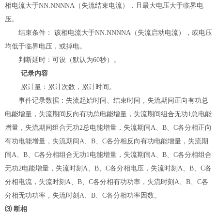
相电流大于
NN.NNNNA
（失流结束电流），且最大电压大于临界电
压。
结束条件： 该相电流大于
NN.NNNNA
（失流启动电流），或电压
均低于临界电压，或掉电。
判断延时：可设（默认为
60
秒）。
记录内容
累计量：累计次数，累计时间。
事件记录数据：失流起始
时间、结束时间，失流期间正向有功总
电能增量，失流期间反向有功总电能增量，失流期间组合无功
1
总电能
增量，失流期间组合无功
2
总电能增量，失流期间
A
、
B
、
C
各分相正向
有功电能增量，失流期间
A
、
B
、
C
各分相反向有功电能增量，失流期
间
A
、
B
、
C
各分相组合无功
1
电能增量，失流期间
A
、
B
、
C
各分相组合
无功
2
电能增量，失流时刻
A
、
B
、
C
各分相电压，失流时刻
A
、
B
、
C
各
分相电流，失流时刻
A
、
B
、
C
各分相有功功率，失流时刻
A
、
B
、
C
各
分相无功功率，失流时刻
A
、
B
、
C
各分相功率因数。
⑶
断相