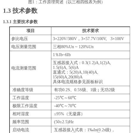
图
1
：工作原理简述（以三相四线表为例）
1
.3
技术参数
1
.3.1
主要技术参数
项目
技术要求
参比电压
3
×
220V/380V
，
3
×
57.7V
/100V, 3
×
100
V
电压测量范围
三相
80%Un ~ 120%Un
1
％
Ib~6Ib
互感器接入式
：
0.3(1.2)A,1(2)A,
1.5(6)A, 5(6)A
电流测量范围
直通式
：
5(20)A,10(40)A,
15(60)A,20(80)A
具体电流规格参见面板标识
准确度等级
有功
0.2S
、
0.5S
级、
1
级
;
无功
2
级
工作温度
-25
℃
～
60
℃
极限工作温度
-40
℃
～
70
℃
相对湿度
≤
95%
（无凝露）
频率范围
(50
±
2.5)Hz
启动电流
互感器接入式表：
1
‰
In(0.2s
级
)
，