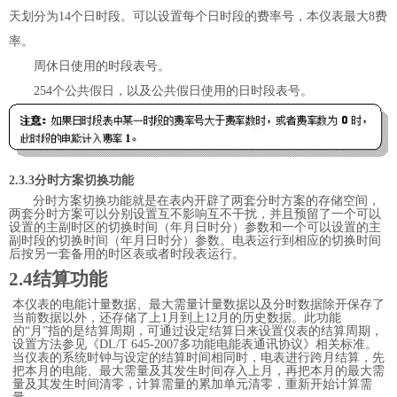
天划分为
14
个日时段。可以设置每个日时段的费率号，本仪表最大
8
费
率。
周休日使用的时段表号。
254
个公共假日，以及公共假日使用的日时段表号。
2.3.3
分时方案切换功能
分时方案切换功能就是在表内开辟了两套分时方案的存储空间，
两套分时方案可以分别设置互不影响互不干扰，并且预留了一个可以
设置的主副时区的切换时间（年月日时分）参数和一个可以设置的主
副时段的切换时间（年月日时分）参数。电表运行到相应的切换时间
后按另一套备用的时区表或者时段表运行。
2.4
结算功能
本仪表的电能计量数据、最大需量计量数据以及分时数据除开保存了
当前数据以外，还存储了上
1
月到上
12
月的历史数据。此功能
的“月”指的是结算周期，可通过设定结算日来设置仪表的结算周期，
设置方法参见《
DL/T 645-2007
多功能电能表通讯协议》相关标准。
当仪表的系统时钟与设定的结算时间相同时，电表进行跨月结算，先
把本月的电能、最大需量及其发生时间存入上月，再把本月的最大需
量及其发生时间清零，计算需量的累加单元清零，重新开始计算需