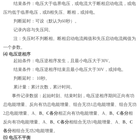
结束条件：电压大于临界电压，或电流大于断相启动电流，或电
压均低于临界电压，或
B
相失压、断相，或掉电。
判断延时：可设（默认为
60
秒）。
记录内容与失压同。
注：失压时不判断相。断相启动电流阀值和失压启动电流阀值为
一个参数。
⑷
电压逆相序
起始条件：电压逆相序发生，且最小电压大于
30V
。
结束条件：电压逆相序结束且最小电压大于
30V
，或掉电。
判断延时：
10
秒。
累计量：累计次数，累计时间。
事件记录数据：
起始时刻、结束时刻，电压逆相序期间正向有功
总电能增量、反向有功总电能增量、组合无功
1
总电能增量、组合无功
2
总电能增量、
A
、
B
、
C
各分
相正向有功电能增量、
A
、
B
、
C
各分
相
反向有功电能增量、
A
、
B
、
C
各分
相组合无功
1
电能增量、
A
、
B
、
C
各分
相组合无功
2
电能增量。
⑸
电压不平衡