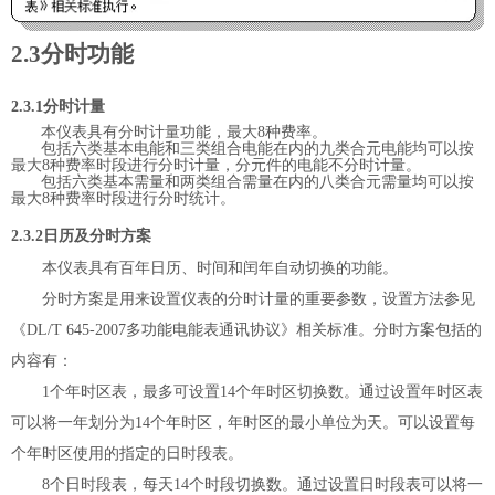
2.3
分时功能
2.3.1
分时
计量
本仪表具有分时计量功能，最大
8
种费率。
包括六类基本电能和三类组合电能在内的九类合元电能均可以按
最大
8
种费率时段进行分时计量，分元件的电能不分时计量。
包括六类基本需量和两类组合需量在内的八类合元需量均可以按
最大
8
种费率时段进行分时统计。
2.3.2
日历及
分时方案
本仪表具有百年日历、时间和闰年自动切换的功能。
分时方案是用来设置仪表的分时计量的重要参数，设置方法参见
《
DL/T 645-2007
多功能电能表通讯协议》相关标准。分时方案包括的
内容有：
1
个年时区表，最多可设置
14
个年时区切换数。通过设置年时区表
可以将一年划分为
14
个年时区，年时区的最小单位为天。可以设置每
个年时区使用的指定的日时段表。
8
个日时段表，每天
14
个时段切换数。通过设置日时段表可以将一