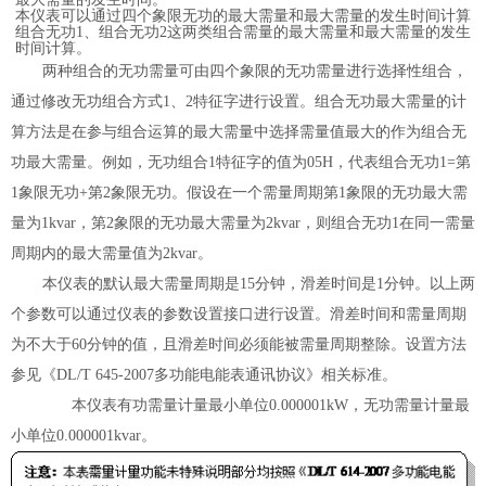
本仪表可以通过四个象限无功的最大需量和最大需量的发生时间计算
组合无功
1
、组合无功
2
这两类组合需量的最大需量和最大需量的发生
时间计算。
两种组合的无功需量可由四个象限的无功需量进行选择性组合，
通过修改无功组合方式
1
、
2
特征字进行设置。
组合无功最大需量的计
算方法是在参与组合运算的最大需量中选择需量值最大的作为组合无
功最大需量。例如，无功组合
1
特征字的值为
05H
，代表组合无功
1=
第
1
象限无功
+
第
2
象限无功。假设在一个需量周期第
1
象限的无功最大需
量为
1kvar
，第
2
象限的无功最大需量为
2kvar
，则组合无功
1
在同一需量
周期内的最大需量值为
2kvar
。
本仪表的默认最大需量周期是
15
分钟，滑差时间是
1
分钟。以上两
个参数可以通过仪表的参数设置接口进行设置。滑差时间和需量周期
为不大于
60
分钟的值，且滑差时间必须能被需量周期整除。
设置方法
参见《
DL/T 645-2007
多功能电能表通讯协议》相关标准。
本仪表有功需量计量最小单位
0.000001kW
，无功需量计量最
小单位
0.000001kvar
。