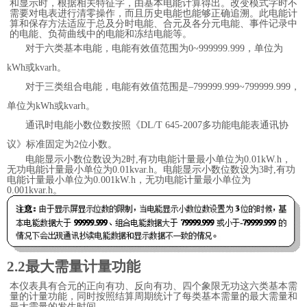
和显示时，根据相关特征字，由基本电能计算得出。改变模式字时不
需要对电表进行清零操作，而且历史电能也能够正确追溯。此电能计
算和保存方法适应于总及分时电能、合元及各分元电能、事件记录中
的电能、负荷曲线中的电能和冻结电能等。
对于六类基本电能，电能有效值范围为
0~999999.999
，单位为
kWh
或
kvarh
。
对于三类组合电能，电能有效值范围是
–799999.999~799999.999
，
单位为
kWh
或
kvarh
。
通讯时电能小数位数按照《
DL/T 645-2007
多功能电能表通讯协
议》标准固定为
2
位小数。
电能显示小数位数设为
2
时
,
有功电能计量最小单位为
0.01kW.h
，
无功电能计量最小单位为
0.01kvar.h
。电能显示小数位数设为
3
时
,
有功
电能计量最小单位为
0.001kW.h
，无功电能计量最小单位为
0.001kvar.h
。
2.2
最大需量计量功能
本仪表具有合元的正向有功、反向有功、四个象限无功这六类基本需
量的计量功能，同时按照结算周期统计了每类基本需量的最大需量和
最大需量的发生时间。