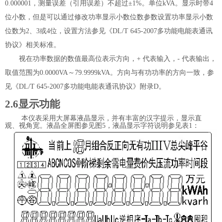
0.000001
，测量误差（引用误差）不超过
±1%
。单位
kVA
。
显示时带
4
位小数，但是可以通过修改功率显示小数位数参数设置功率显示小数
位数为
2
、
3
或
4
位，
设置方法参见《
DL/T 645-2007
多功能电能表通讯
协议》相关标准。
视在功率数据的数值最高位表示方向，
+
代表输入，
-
代表输出，
取值范围为
0.0000VA
～
79.9999kVA
。方向与有功功率的方向一致，
参
见《
DL/T 645-2007
多功能电能表通讯协议》附录
D
。
2.6
显示功能
本仪表采用大屏幕液晶显示，并有丰富的汉字提示，显示直
观、视角宽。液晶全屏图参见
图
5
，液晶显示字符说明参见表
1
：