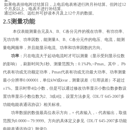
量。
如果电表掉电跨过结算日，上电后电表将进行跨月补结算。但跨过
12
个月及以上，电表不进行补结算。
通过
RS485
、远红外可抄读本月及上
12
个月的数据。
2.5
测量功能
本仪表能测量合元及
A
、
B
、
C
各分元件的视在功率、有功功率、
无功功率、功率因数，能测量
A
、
B
、
C
各分元件的电压、电流，能测
量电网频率，并且能显示电流、功率和功率因数的方向。
功率
：只在电流大于起动电流时才可以测量（显示受到显示位数
的影响），刷新时间为
1
秒。测量范围为：
0.1%Pb,~Pmax
。其中，
Pb
代表有功或无功额定功率，
Pmax
代表有功或无功最大功率。
功率测量
最小分辨率
0.000001
，单位
kW
或
kvar
，
测量误差（引用误差）不超过
±
1%
。
显示时带
4
位小数，但是可以通过修改功率显示小数位数参数设
置功率显示小数位数为
2
、
3
或
4
位，
设置方法参见《
DL/T 645-2007
多
功能电能表通讯协议》相关标准。
功率数据的数值最高位表示方向，
+
代表输入，
-
代表输出，取值
范围为
0.0000
～
79.9999
。方向的具体定义参见
《
DL/T 645-2007
多功能
电能表通讯协议》附录
D
。