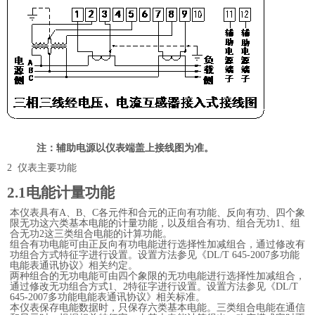
注：辅助电源以仪表端盖上接线图为准。
2
仪表主要功能
2.1
电能计量功能
本仪表具有
A
、
B
、
C
各元件和合元的正向有功能、反向有功、四个象
限无功这六类基本电能的计量功能，以及组合有功、组合无功
1
、组
合无功
2
这三类组合电能的计算功能。
组合有功电能可由正反向有功电能进行选择性加减组合，通过修改有
功组合方式特征字进行设置。设置方法参见《
DL/T 645-2007
多功能
电能表通讯协议》相关约定。
两种组合的无功电能可由四个象限的无功电能进行选择性加减组合，
通过修改无功组合方式
1
、
2
特征字进行设置。设置方法参见《
DL/T
645-2007
多功能电能表通讯协议》相关标准。
本仪表保存电能数据时，只保存六类基本电能。三类组合电能在通信