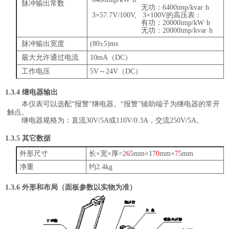
脉冲输出常数
无功：
6400imp/kvar·h
3
×
57.7V/100V, 3
×
100V
的高压表：
有功：
20000imp/kW·h
无功：
20000imp/kvar·h
脉冲输出宽度
(80±5)ms
最大允许通过电流
10mA
（
DC
）
工作电压
5V
～
24V
（
DC
）
1
.3.4
继电器输出
本仪表可以选配“报警”继电器。“报警”辅助端子为继电器的常开
触点。
继电器规格为：直流
30V/5A
或
110V/0.3A
，交流
250V/5A
。
1
.3.5
其它数据
外形尺寸
长
×
宽
×
厚
=2
6
5mm
×
17
0
mm
×
7
5mm
净重
约
2.4kg
1
.3.6
外形和布局（面板参数以实物为准）