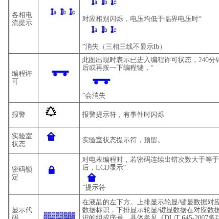
各相电
对应相别闪烁，电压均低于临界电压时“
流提示
”消失（三相三线不显示
Ib
）
此图出现时表示已进入编程许可状态，
240
分
后或再按一下编程键，“
编程许
可
”会消失
报警
报警提示符，有事件时闪烁
实验室
实验室状态提示符，预留。
状态
对电表编程时，若密码连续出错次数大于等于
后，
LCD
显示“
密码锁
定
”提示符
在液晶的左下方。
上排显示轮显
/
键显数据对
显示代
数据标识，下排显示轮显
/
键显数据在对应数
码
识的组成序号，具体参见
《
DL/T 645-2007
多