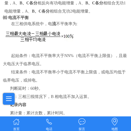
量，
A
、
B
、
C
各分
相反向有功电能增量，
A
、
B
、
C
各分
相组合无功
1
电能增量，
A
、
B
、
C
各分
相组合无功
2
电能增量
。
⑹
电流不平衡
在三相供电系统中，电
流
不平衡率为
:
起始条件：电流不平衡率大于
NN%
（电流不平衡上限值），且最
大电压大于临界电压。
结束条件：电流不平衡率小于电流不平衡上限值，或电压均低于
临界电压，或掉电。
判断延时：
60
秒。
注
：三相三线情况下，
B
相电流不加入运算。
记录内容
累计量：累计次数，累计时间。
事件记录数据：与电压不平衡同。
⑺ 过流
首页
电话
留言
地图