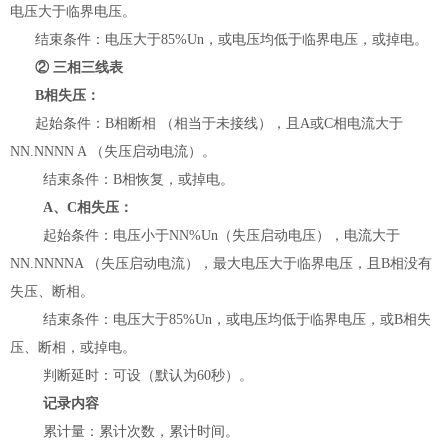
电压大于临界电压。
结束条件：电压大于
85%Un
，或电压均低于临界电压，或掉电。
②
三相三线表
B
相失压：
起始条件：
B
相断相 （相当于未接线），且
A
或
C
相电流大于
NN.NNNN A
（失压启动电流）。
结束条件：
B
相恢复，或掉电。
A
、
C
相失压：
起始条件：电压小于
NN%Un
（失压启动电压），电流大于
NN.NNNNA
（失压启动电流），最大电压大于临界电压，且
B
相没有
失压、断相。
结束条件：电压大于
85%Un
，或电压均低于临界电压，或
B
相失
压、断相，或掉电。
判断延时：可设（默认为
60
秒）。
记录内容
累计量：累计次数，累计时间。