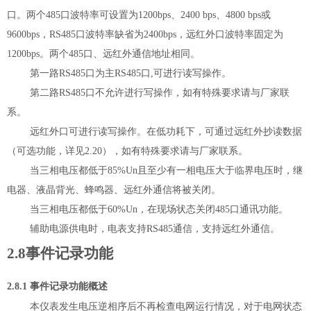
口。两个
485
口波特率可设置为
1200bps
、
2400 bps
、
4800 bps
或
9600bps
，
RS485
口波特率缺省为
2400bps
，远红外口波特率固定为
1200bps
。两个
485
口、远红外通信地址相同。
第一路
RS485
口为主
RS485
口
,
可进行读写操作。
第二路
RS485
口不允许进行写操作，如有特殊要求请与厂家联
系。
远红外口可进行读写操作。在低功耗下，可通过远红外抄读数据
（可选功能，详见
2.20
），如有特殊要求请与厂家联系。
当三相电压都低于
85%Un
且至少有一相电压大于临界电压时，继
电器、液晶背光、蜂鸣器、远红外通信将被关闭。
当三相电压都低于
60%Un
，在现场状态关闭
485
口通讯功能。
辅助电源供电时，电表支持
RS485
通信，支持远红外通信。
2.8
事件记录功能
2.8.1
事件记录功能概述
本仪表发生电压逆相序后不再检查电网运行情况，对于电网状态