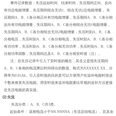
事件记录数据：失压起始时间、结束时间，失压期间正向、反向
有功总电能增量，失压期间组合无功
1
、组合无功
2
总电能增量， 失
压期间
A
、
B
、
C
各分相正向有功电能增量，失压期间
A
、
B
、
C
各分相
反向有功电能增量，失压期间
A
、
B
、
C
各分相组合无功
1
电能增量，
失压期间
A
、
B
、
C
各分相组合无功
2
电能增量，失压时刻
A
、
B
、
C
各
分相电压，失压时刻
A
、
B
、
C
各分相电流，失压时刻
A
、
B
、
C
各分相
有功功率，失压时刻
A
、
B
、
C
各分相无功功率，失压时刻
A
、
B
、
C
各
分相功率因数，失压期间总及
A
、
B
、
C
各分相安时值（注）。
注：
在失压记录中引入了安时值的概念，其含义是指失压期间
A
、
B
、
C
各相的电流乘以时间得出的数值。格式为
XXXXXX.XX
，分
辨率为
0.01Ah
。引入安时值的目的是可以方便用户在追补电能时按这
个数来推算失压电能。用安时值来追补电能要比常规的追补方法更接
近失压电能的真实值。
⑵
失流
失流分类：
A
、
B
、
C
共
3
类。
起始条件： 该相电流小于
NN.NNNNA
（失流启动电流），且其余