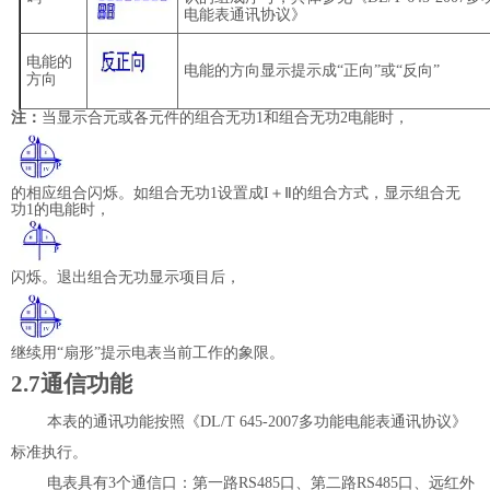
电能表通讯协议》
电能的
电能的方向显示提示成“正向”或“反向”
方向
注：
当显示合元或各元件的组合无功
1
和组合无功
2
电能时，
的相应组合闪烁。如组合无功
1
设置成
I
＋Ⅱ的组合方式，显示组合无
功
1
的电能时，
闪烁。退出组合无功显示项目后，
继续
用“扇形”
提示电表当前工作的象限。
2.7
通信功能
本表的通讯功能按照
《
DL/T 645-2007
多功能电能表通讯协议》
标准执行。
电表具有
3
个通信口
：第一路
RS485
口、第二路
RS485
口、远红外