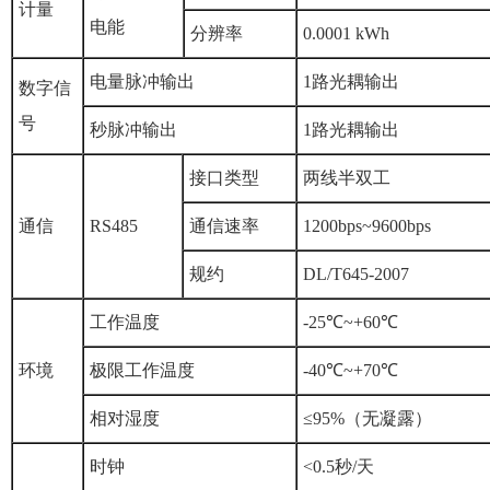
计量
电能
分辨率
0.0001 kWh
电量脉冲输出
1路光耦输出
数字信
号
秒脉冲输出
1路光耦输出
接口类型
两线半双工
通信
RS485
通信速率
1200bps~9600bps
规约
DL/T645-2007
工作温度
-25℃~+60℃
环境
极限工作温度
-40℃~+70℃
相对湿度
≤95%（无凝露）
时钟
<0.5秒/天