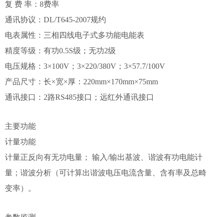
复 费 率：8费率
通讯协议：DL/T645-2007规约
电表属性：三相四线电子式多功能电能表
精度等级：有功0.5S级；无功2级
电压规格：
3×100V；
3×220/380V；3×57.7/100V
产品尺寸：长×宽×厚：220mm×170mm×75mm
通讯接口：2路RS485接口；远红外通讯接口
主要功能
计量功能
计量正反向有无功电量； 输入/输出基波、谐波有功电能计
量；谐波分析（可计算出谐波电压电流含量、含有率及总畸
变率）。